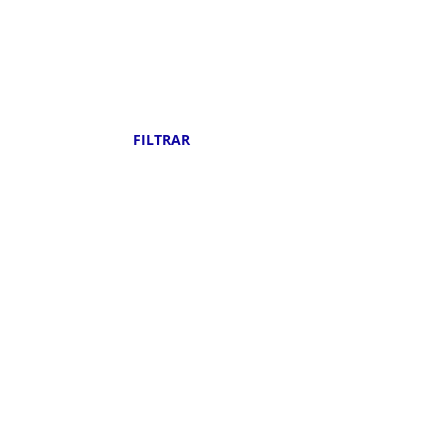
País de Destino:
Nº de Noites:
FILTRAR
0
Pacotes encontrados abaixo