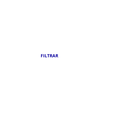
País de Destino:
Nº de Noites:
FILTRAR
0
Pacotes encontrados abaixo