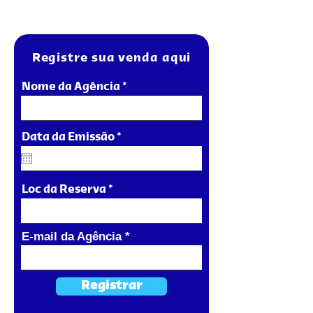
Registre sua venda aqui
Nome da Agência
r
Data da Emissão
*
e
q
u
i
Loc da Reserva
r
e
d
E-mail da Agência
Registrar