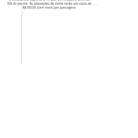
IDA do pacote. As alterações de nome terão um custo de
R$100,00 (cem reais) por passageiro
Avançar
INICIAR PEDIDO
CNPJ da agência: