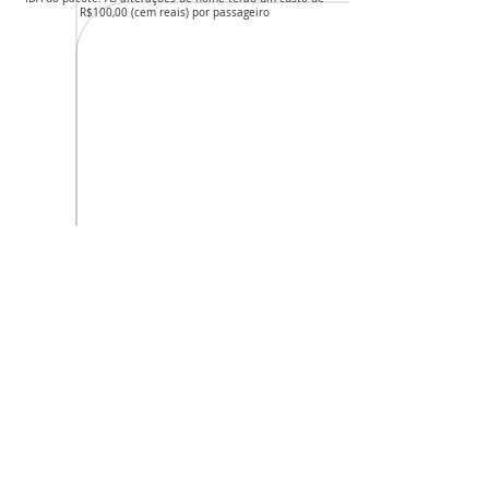
R$100,00 (cem reais) por passageiro
Avançar
INICIAR PEDIDO
CNPJ da agência: