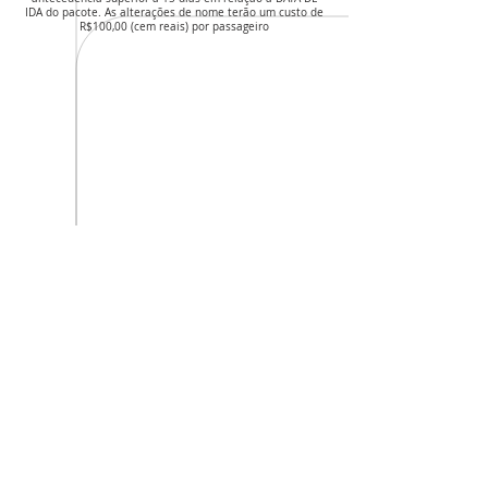
IDA do pacote. As alterações de nome terão um custo de
R$100,00 (cem reais) por passageiro
Avançar
INICIAR PEDIDO
CNPJ da agência: