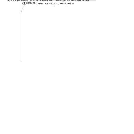
R$100,00 (cem reais) por passageiro
Avançar
INICIAR PEDIDO
CNPJ da agência: