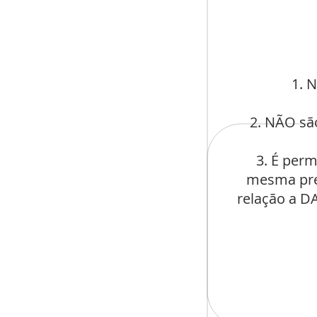
1. 
2. NÃO sã
3. É per
mesma prec
relação a D