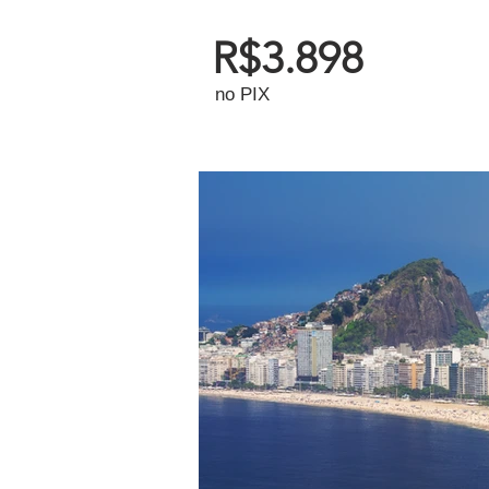
R$3.898
no PIX