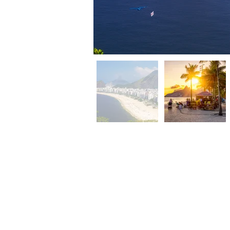
4
dias /
3
noites