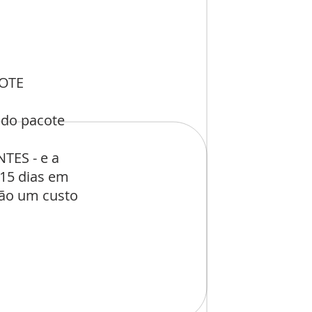
COTE
 do pacote
TES - e a
 15 dias em
rão um custo