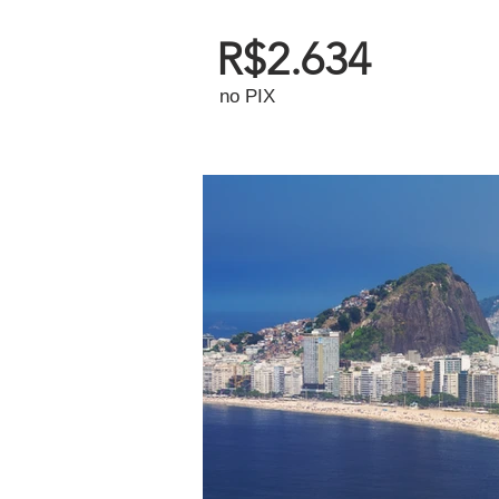
R$2.634
no PIX