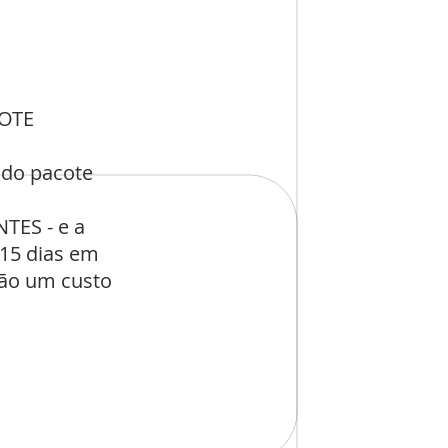
COTE
 do pacote
TES - e a
 15 dias em
rão um custo