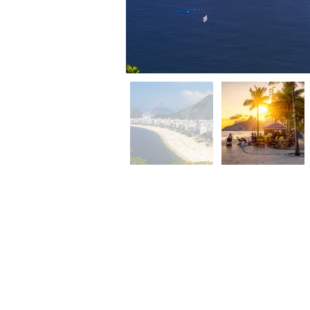
4
dias /
3
noites