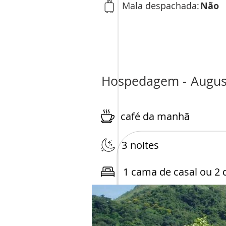
Mala despachada:
Não
Hospedagem -
Augus
café da manhã
3
noites
1 cama de casal ou 2 d