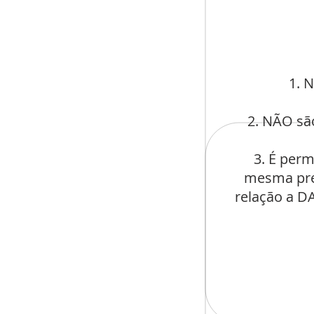
1. 
2. NÃO sã
3. É per
mesma prec
relação a D