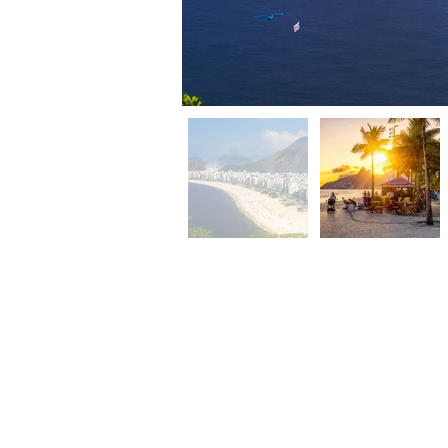
6
dias /
5
noites