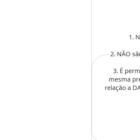
1. 
2. NÃO sã
3. É per
mesma prec
relação a D