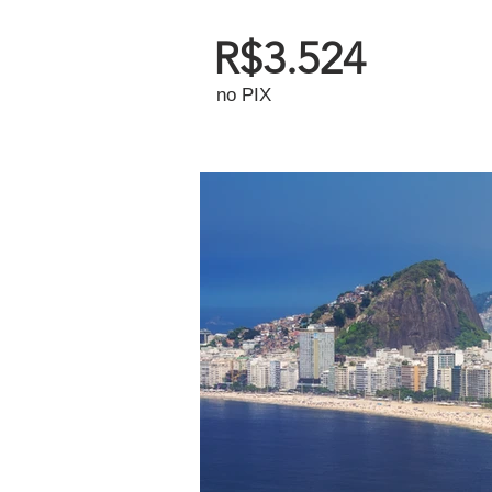
R$3.524
no PIX