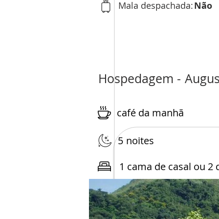
Mala despachada:
Não
Hospedagem -
Augus
café da manhã
5
noites
1 cama de casal ou 2 d