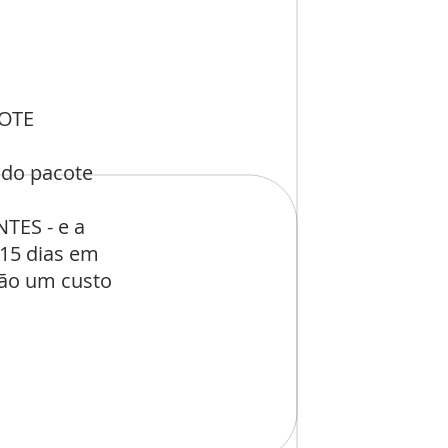
COTE
 do pacote
TES - e a
 15 dias em
rão um custo