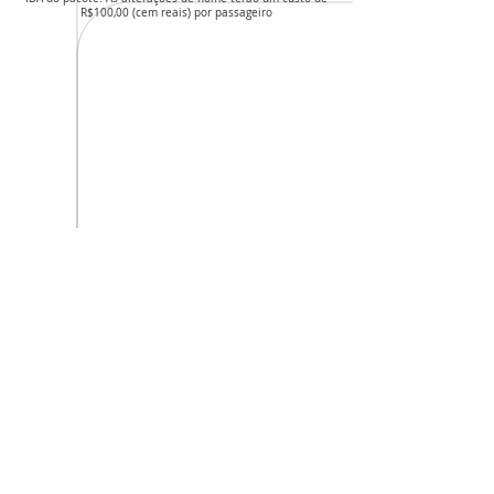
R$100,00 (cem reais) por passageiro
Avançar
INICIAR PEDIDO
CNPJ da agência: