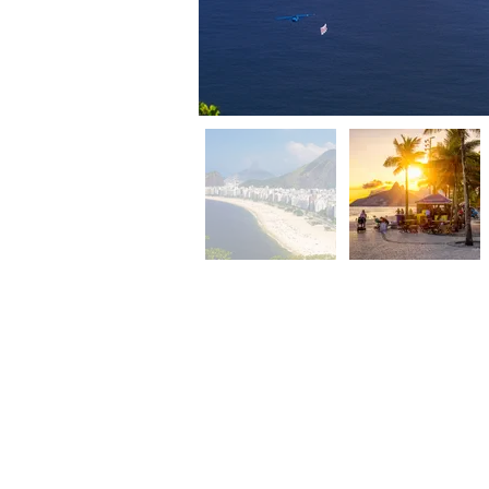
7
dias /
6
noites