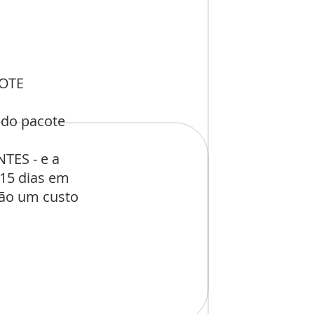
COTE
 do pacote
TES - e a
 15 dias em
rão um custo