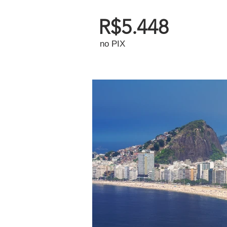
R$5.448
no PIX