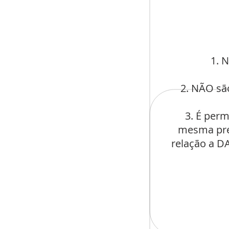
1. 
2. NÃO sã
3. É per
mesma prec
relação a D