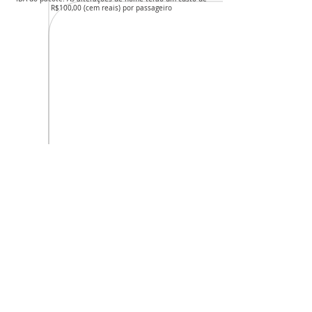
R$100,00 (cem reais) por passageiro
Avançar
INICIAR PEDIDO
CNPJ da agência: