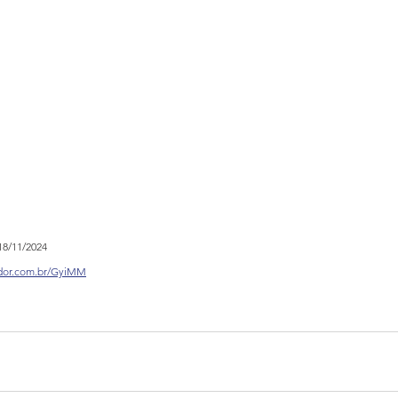
18/11/2024
ador.com.br/GyiMM