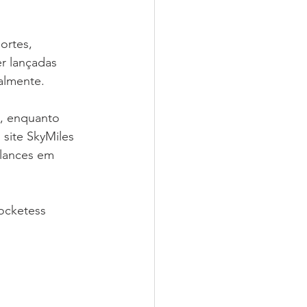
ortes, 
r lançadas 
nalmente.
, enquanto 
site SkyMiles 
 lances em 
ocketess 