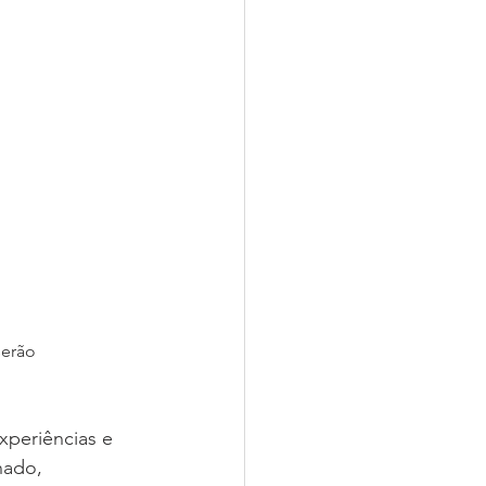
serão
xperiências e 
nado, 