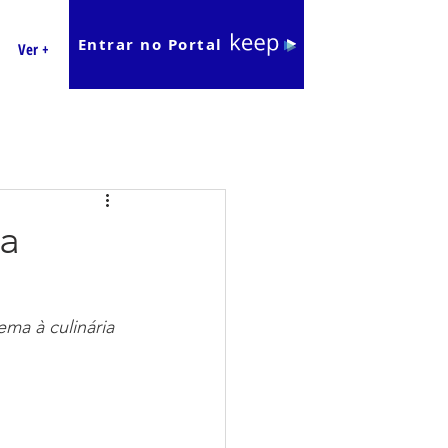
Entrar no Portal
Ver +
ta
ma à culinária 