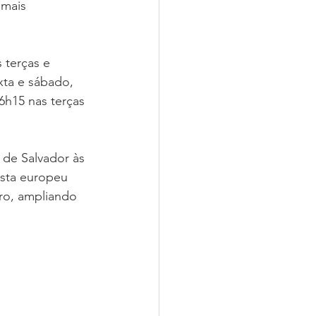
mais 
 terças e 
ta e sábado, 
6h15 nas terças 
de Salvador às 
ista europeu 
ro, ampliando 