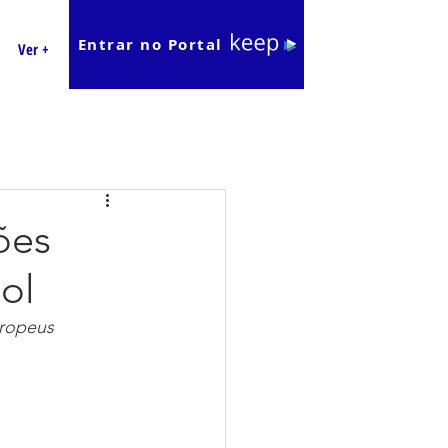
Entrar no Portal
Ver +
ões
ol
uropeus