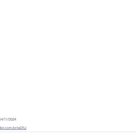
14/11/2024
dor.com.br/wDfiJ