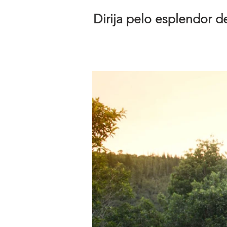
Dirija pelo esplendor
10
dias /
9
noites