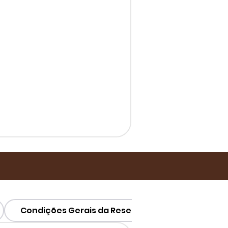
Condições Gerais da Reserva
Condições 